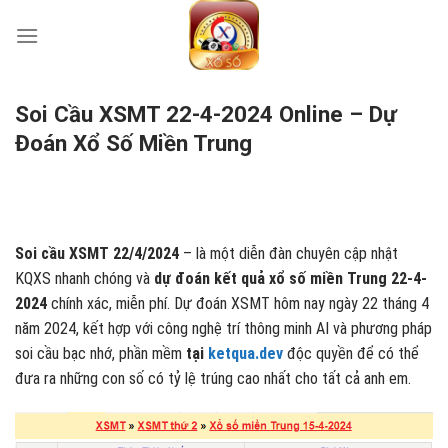
Chuyển
đến
nội
dung
Soi Cầu XSMT 22-4-2024 Online – Dự
Đoán Xổ Số Miền Trung
Soi cầu XSMT 22
/4/2024
– là một diễn đàn chuyên cập nhật
KQXS nhanh chóng và
dự đoán kết quả xổ số miền Trung 22-4-
2024
chính xác, miễn phí. Dự đoán XSMT hôm nay ngày 22 tháng 4
năm 2024, kết hợp với công nghệ trí thông minh AI và phương pháp
soi cầu bạc nhớ, phần mềm
tại
ketqua.dev
độc quyền để có thể
đưa ra những con số có tỷ lệ trúng cao nhất cho tất cả anh em.