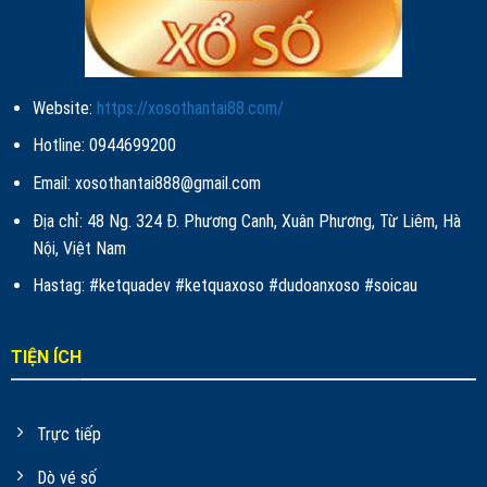
Website:
https://xosothantai88.com/
Hotline: 0944699200
Email:
xosothantai888@gmail.com
Địa chỉ: 48 Ng. 324 Đ. Phương Canh, Xuân Phương, Từ Liêm, Hà
Nội, Việt Nam
Hastag: #ketquadev #ketquaxoso #dudoanxoso #soicau
TIỆN ÍCH
Trực tiếp
Dò vé số