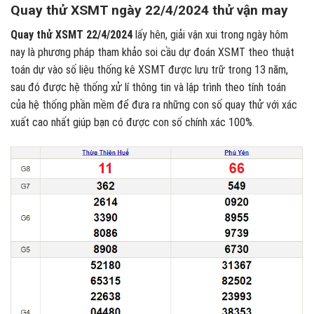
Quay thử XSMT ngày 22/4/2024 thử vận may
Quay thử XSMT 22/4/2024
lấy hên, giải vận xui trong ngày hôm
nay là phương pháp tham khảo soi cầu dự đoán XSMT theo thuật
toán dự vào số liệu thống kê XSMT được lưu trữ trong 13 năm,
sau đó được hệ thống xử lí thông tin và lập trình theo tính toán
của hệ thống phần mềm để đưa ra những con số quay thử với xác
xuất cao nhất giúp bạn có được con số chính xác 100%.