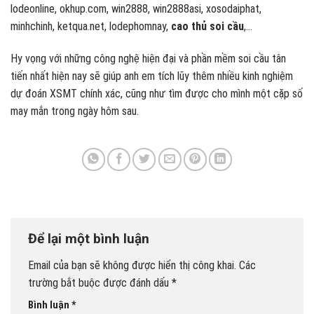
lodeonline, okhup.com, win2888, win2888asi, xosodaiphat,
minhchinh, ketqua.net, lodephomnay,
cao thủ soi cầu
,…
Hy vọng với những công nghệ hiện đại và phần mềm soi cầu tân
tiến nhất hiện nay sẽ giúp anh em tích lũy thêm nhiều kinh nghiệm
dự đoán XSMT chính xác, cũng như tìm được cho mình một cặp số
may mắn trong ngày hôm sau.
Để lại một bình luận
Email của bạn sẽ không được hiển thị công khai.
Các
trường bắt buộc được đánh dấu
*
Bình luận
*