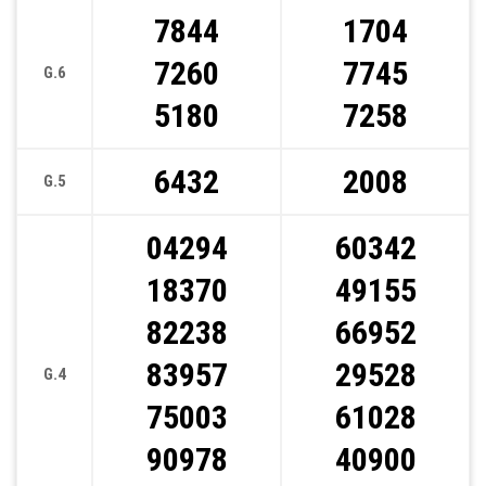
7844
1704
7260
7745
G.6
5180
7258
6432
2008
G.5
04294
60342
18370
49155
82238
66952
83957
29528
G.4
75003
61028
90978
40900