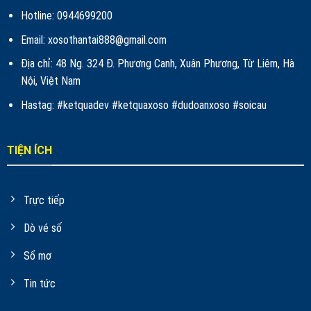
Hotline: 0944699200
Email:
xosothantai888@gmail.com
Địa chỉ: 48 Ng. 324 Đ. Phương Canh, Xuân Phương, Từ Liêm, Hà
Nội, Việt Nam
Hastag: #ketquadev #ketquaxoso #dudoanxoso #soicau
TIỆN ÍCH
Trực tiếp
Dò vé số
Sổ mơ
Tin tức