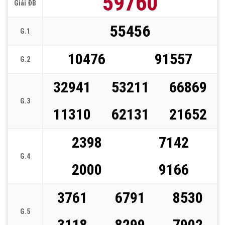
59760
Giải ĐB
55456
G.1
10476
91557
G.2
32941
53211
66869
G.3
11310
62131
21652
2398
7142
G.4
2000
9166
3761
6791
8530
G.5
3118
8299
7902