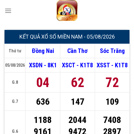
Chuyển
đến
nội
dung
KẾT QUẢ XỔ SỐ MIỀN NAM - 05/08/2026
Đồng Nai
Cần Thơ
Sóc Trăng
Thứ tư
XSDN - 8K1
XSCT - K1T8
XSST - K1T8
05/08/2026
04
62
72
G.8
636
147
109
G.7
1188
2044
7408
9161
9472
2897
G.6