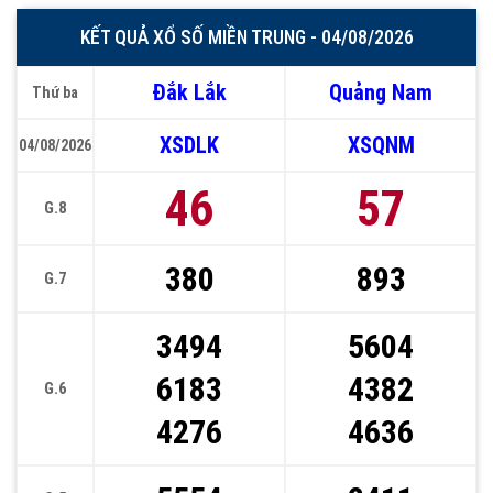
KẾT QUẢ XỔ SỐ MIỀN TRUNG - 04/08/2026
Đắk Lắk
Quảng Nam
Thứ ba
XSDLK
XSQNM
04/08/2026
46
57
G.8
380
893
G.7
3494
5604
6183
4382
G.6
4276
4636