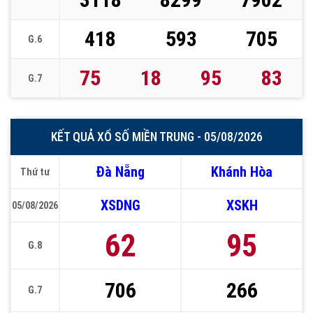
418
593
705
G.6
75
18
95
83
G.7
KẾT QUẢ XỔ SỐ MIỀN TRUNG - 05/08/2026
Đà Nẵng
Khánh Hòa
Thứ tư
XSDNG
XSKH
05/08/2026
62
95
G.8
706
266
G.7