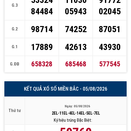
G.3
84484
05943
02045
98714
74252
87051
G.2
17889
42613
43930
G.1
658328
685468
577545
G.ĐB
KẾT QUẢ XỔ SỐ MIỀN BẮC - 05/08/2026
Ngày: 05/08/2026
Thứ tư
2EL-11EL-4EL-14EL-5EL-7EL
Ký hiệu trúng Đặc Biệt: