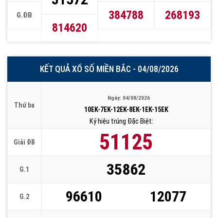
384788
268193
G.ĐB
814620
KẾT QUẢ XỔ SỐ MIỀN BẮC - 04/08/2026
Ngày: 04/08/2026
Thứ ba
10EK-7EK-12EK-8EK-1EK-15EK
Ký hiệu trúng Đặc Biệt:
51125
Giải ĐB
35862
G.1
96610
12077
G.2