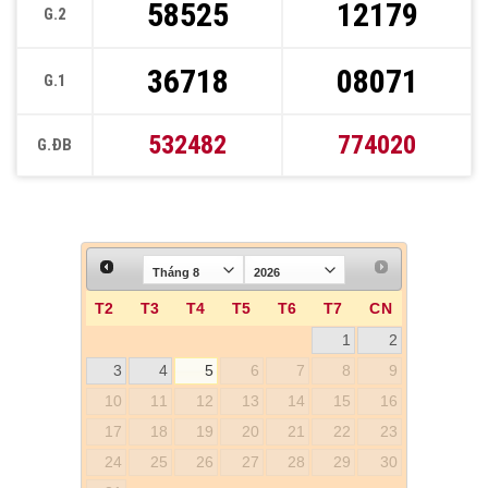
58525
12179
G.2
36718
08071
G.1
532482
774020
G.ĐB
T2
T3
T4
T5
T6
T7
CN
1
2
3
4
5
6
7
8
9
10
11
12
13
14
15
16
17
18
19
20
21
22
23
24
25
26
27
28
29
30