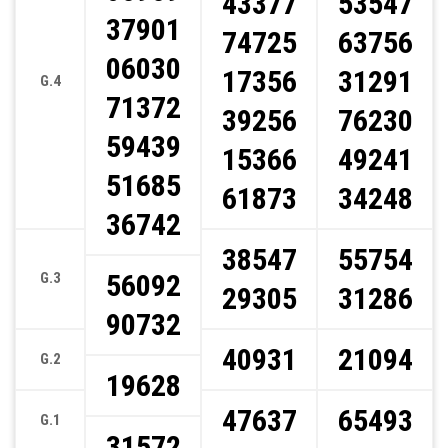
43377
53547
37901
74725
63756
06030
17356
31291
G.4
71372
39256
76230
59439
15366
49241
51685
61873
34248
36742
38547
55754
56092
G.3
29305
31286
90732
40931
21094
G.2
19628
47637
65493
G.1
31572