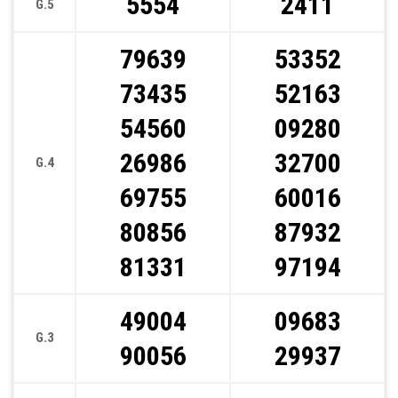
5554
2411
G.5
79639
53352
73435
52163
54560
09280
26986
32700
G.4
69755
60016
80856
87932
81331
97194
49004
09683
G.3
90056
29937