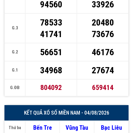
94560
33926
78533
20480
G.3
41741
73676
56651
46176
G.2
34968
27674
G.1
804092
659414
G.ĐB
KẾT QUẢ XỔ SỐ MIỀN NAM - 04/08/2026
Bến Tre
Vũng Tàu
Bạc Liêu
Thứ ba