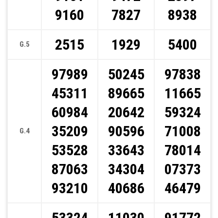
9160
7827
8938
2515
1929
5400
G.5
97989
50245
97838
45311
89665
11665
60984
20642
59324
35209
90596
71008
G.4
53528
33643
78014
87063
34304
07373
93210
40686
46479
53324
11030
91772